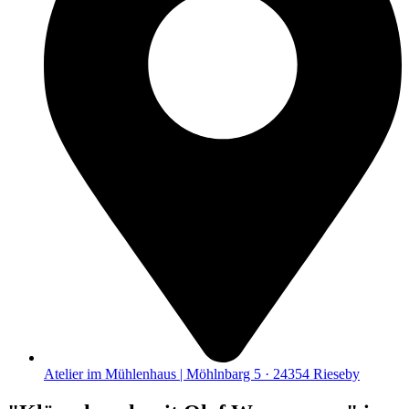
Atelier im Mühlenhaus | Möhlnbarg 5 · 24354 Rieseby