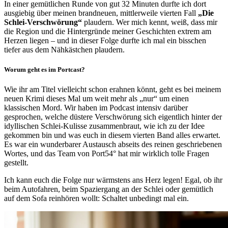
In einer gemütlichen Runde von gut 32 Minuten durfte ich dort
ausgiebig über meinen brandneuen, mittlerweile vierten Fall
„Die
Schlei-Verschwörung“
plaudern. Wer mich kennt, weiß, dass mir
die Region und die Hintergründe meiner Geschichten extrem am
Herzen liegen – und in dieser Folge durfte ich mal ein bisschen
tiefer aus dem Nähkästchen plaudern.
Worum geht es im Portcast?
Wie ihr am Titel vielleicht schon erahnen könnt, geht es bei meinem
neuen Krimi dieses Mal um weit mehr als „nur“ um einen
klassischen Mord. Wir haben im Podcast intensiv darüber
gesprochen, welche düstere Verschwörung sich eigentlich hinter der
idyllischen Schlei-Kulisse zusammenbraut, wie ich zu der Idee
gekommen bin und was euch in diesem vierten Band alles erwartet.
Es war ein wunderbarer Austausch abseits des reinen geschriebenen
Wortes, und das Team von Port54° hat mir wirklich tolle Fragen
gestellt.
Ich kann euch die Folge nur wärmstens ans Herz legen! Egal, ob ihr
beim Autofahren, beim Spaziergang an der Schlei oder gemütlich
auf dem Sofa reinhören wollt: Schaltet unbedingt mal ein.